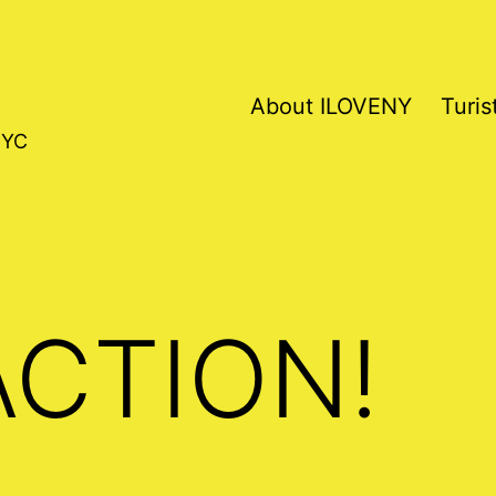
About ILOVENY
Turis
NYC
ACTION!