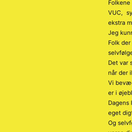
Folkene 
VUC, syn
ekstra m
Jeg kunn
Folk der
selvfølg
Det var 
når der 
Vi bevæe
er i øjeb
Dagens l
eget dig
Og selvf