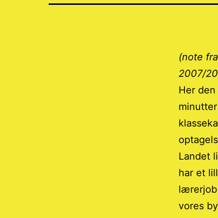
(note fr
2007/2
Her den 
minutter
klasseka
optagels
Landet l
har et li
lærerjo
vores by