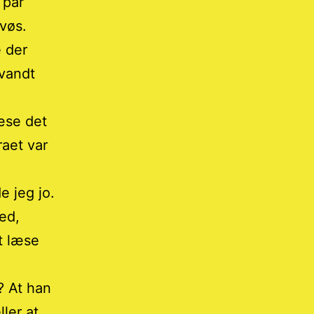
 par
rvøs.
e der
svandt
æse det
aet var
e jeg jo.
ed,
t læse
? At han
ler at