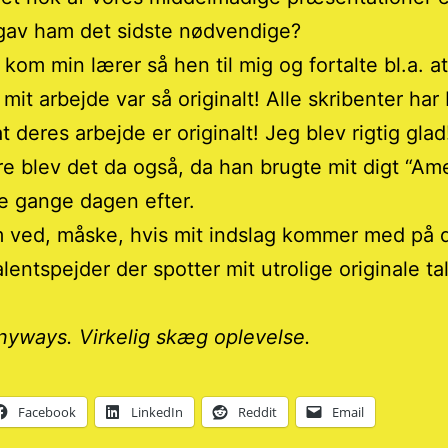
 gav ham det sidste nødvendige?
 kom min lærer så hen til mig og fortalte bl.a. a
mit arbejde var så originalt! Alle skribenter har
t deres arbejde er originalt! Jeg blev rigtig glad
re blev det da også, da han brugte mit digt “Am
e gange dagen efter.
 ved, måske, hvis mit indslag kommer med på d
alentspejder der spotter mit utrolige originale ta
yways. Virkelig skæg oplevelse.
Facebook
LinkedIn
Reddit
Email