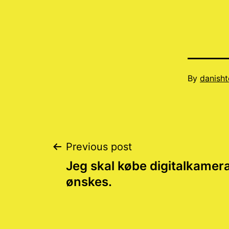
Published
By
danisht
09/24/20
Post
Previous post
Jeg skal købe digitalkamera
navigation
ønskes.