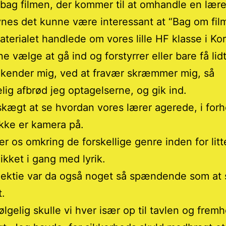
bag filmen, der kommer til at omhandle en lære
es det kunne være interessant at “Bag om fil
aterialet handlede om vores lille HF klasse i Ko
e vælge at gå ind og forstyrrer eller bare få lid
 kender mig, ved at fravær skræmmer mig, så
elig afbrød jeg optagelserne, og gik ind.
skægt at se hvordan vores lærer agerede, i forho
ikke er kamera på.
r os omkring de forskellige genre inden for litt
likket i gang med lyrik.
ektie var da også noget så spændende som at s
t.
ølgelig skulle vi hver især op til tavlen og frem