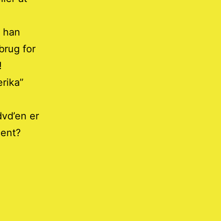
t han
 brug for
!
erika”
vd’en er
lent?