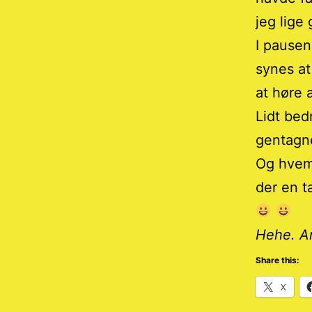
jeg lige
I pausen
synes at 
at høre a
Lidt bed
gentagn
Og hvem
der en t
Hehe. An
Share this:
X