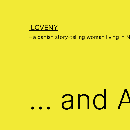
Skip
to
content
ILOVENY
– a danish story-telling woman living in 
… and 