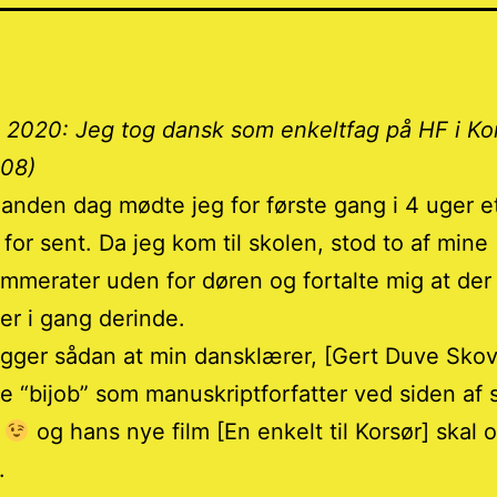
a 2020: Jeg tog dansk som enkeltfag på HF i Kor
008)
anden dag mødte jeg for første gang i 4 uger e
 for sent. Da jeg kom til skolen, stod to af mine
mmerater uden for døren og fortalte mig at der
er i gang derinde.
igger sådan at min dansklærer, [Gert Duve Sko
lle “bijob” som manuskriptforfatter ved siden af s
b
og hans nye film [En enkelt til Korsør] skal 
.