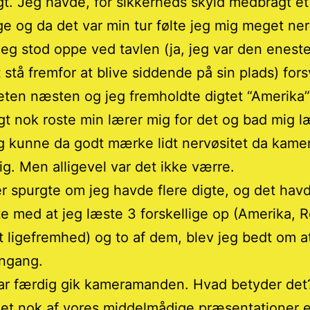
gt. Jeg havde, for sikkerheds skyld medbragt et
ige og da det var min tur følte jeg mig meget ne
eg stod oppe ved tavlen (ja, jeg var den enest
t stå fremfor at blive siddende på sin plads) for
eten næsten og jeg fremholdte digtet “Amerika”
t nok roste min lærer mig for det og bad mig l
g kunne da godt mærke lidt nervøsitet da kamer
ig. Men alligevel var det ikke værre.
r spurgte om jeg havde flere digte, og det havd
e med at jeg læste 3 forskellige op (Amerika, R
ligefremhed) og to af dem, blev jeg bedt om a
ngang.
ar færdig gik kameramanden. Hvad betyder det
et nok af vores middelmådige præsentationer el