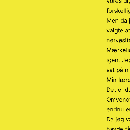
vores di
forskell
Men da j
valgte a
nervøsit
Mærkelig
igen. Je
sat på m
Min lære
Det endt
Omvendt 
endnu e
Da jeg v
havde få