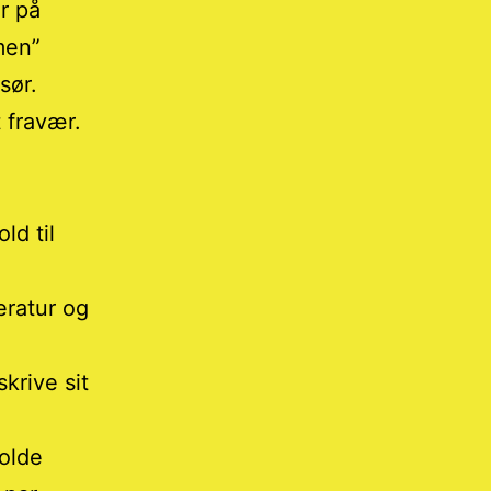
r på
men”
rsør.
t fravær.
ld til
eratur og
krive sit
holde