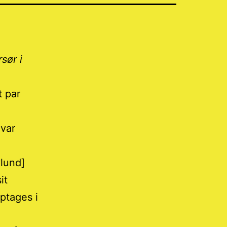
sør i
t par
 var
vlund]
it
optages i